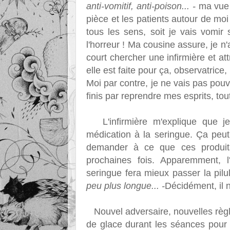
anti-vomitif, anti-poison... -
ma vue 
pièce et les patients autour de mo
tous les sens, soit je vais vomi
l'horreur ! Ma cousine assure, je n
court chercher une infirmière et att
elle est faite pour ça, observatrice
Moi par contre, je ne vais pas pouv
finis par reprendre mes esprits, to
L'infirmière m'explique que je 
médication à la seringue. Ça peut
demander à ce que ces produits
prochaines fois. Apparemment, l
seringue fera mieux passer la pil
peu plus longue... -
Décidément, il n
Nouvel adversaire, nouvelles règl
de glace durant les séances pour 