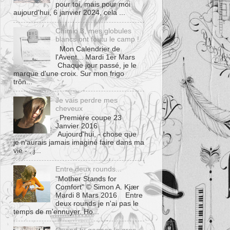
pour toi, mais pour moi
aujourd'hui, 6 janvier 2024, cela ...
Chimio 3, mes globules
blancs ont foutu le camp !
Mon Calendrier de
l'Avent... Mardi 1er Mars
Chaque jour passé, je le
marque d'une croix. Sur mon frigo
trôn...
Je vais perdre mes
cheveux
Première coupe 23
Janvier 2016
Aujourd'hui, - chose que
je n'aurais jamais imaginé faire dans ma
vie - , j...
Entre deux rounds...
“Mother Stands for
Comfort” © Simon A. Kjær
Mardi 8 Mars 2016 Entre
deux rounds je n'ai pas le
temps de m'ennuyer. Ho...