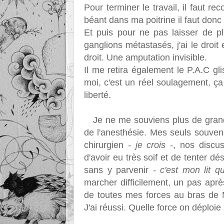
Pour terminer le travail, il faut r
béant dans ma poitrine il faut don
Et puis pour ne pas laisser de pl
ganglions métastasés, j'ai le droi
droit. Une amputation invisible.
Il me retira également le P.A.C gl
moi, c'est un réel soulagement, ça
liberté.
Je ne me souviens plus de grand 
de l'anesthésie. Mes seuls souveni
chirurgien
- je crois -
, nos discu
d'avoir eu très soif et de tenter d
sans y parvenir
- c'est mon lit q
marcher difficilement, un pas après
de toutes mes forces au bras de M
J'ai réussi. Quelle force on déploi