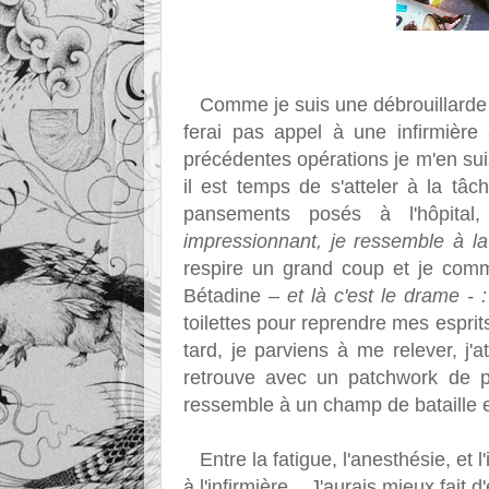
Comme je suis une débrouillarde et 
ferai pas appel à une infirmière
précédentes opérations je m'en suis
il est temps de s'atteler à la tâ
pansements posés à l'hôpital,
impressionnant, je ressemble à la
respire un grand coup et je comm
Bétadine –
et là c'est le drame - 
toilettes pour reprendre mes esprits
tard, je parviens à me relever, j'a
retrouve avec un patchwork de pa
ressemble à un champ de bataille e
Entre la fatigue, l'anesthésie, et l
à l'infirmière... J'aurais mieux fait 