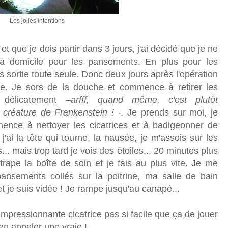
Les jolies intentions
que je dois partir dans 3 jours, j'ai décidé que je ne
 à domicile pour les pansements. En plus pour les
 sortie toute seule. Donc deux jours après l'opération
che. Je sors de la douche et commence à retirer les
 délicatement –
arfff, quand même, c'est plutôt
 créature de Frankenstein ! -.
Je prends sur moi, je
ence à nettoyer les cicatrices et à badigeonner de
:
j'ai la tête qui tourne, la nausée, je m'assois sur les
... mais trop tard je vois des étoiles... 20 minutes plus
ttrape la boîte de soin et je fais au plus vite. Je me
nsements collés sur la poitrine, ma salle de bain
t je suis vidée ! Je rampe jusqu'au canapé...
'impressionnante cicatrice pas si facile que ça de jouer
d'en appeler une vraie !