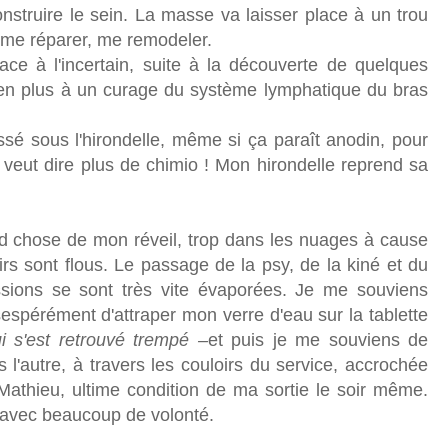
econstruire le sein. La masse va laisser place à un trou
c me réparer, me remodeler.
ace à l'incertain, suite à la découverte de quelques
t en plus à un curage du système lymphatique du bras
issé sous l'hirondelle, même si ça paraît anodin, pour
 veut dire plus de chimio ! Mon hirondelle reprend sa
chose de mon réveil, trop dans les nuages à cause
rs sont flous. Le passage de la psy, de la kiné et du
ssions se sont très vite évaporées. Je me souviens
ésespérément d'attraper mon verre d'eau sur la tablette
ui s'est retrouvé trempé –
et puis je me souviens de
 l'autre, à travers les couloirs du service, accrochée
athieu, ultime condition de ma sortie le soir même.
e avec beaucoup de volonté.