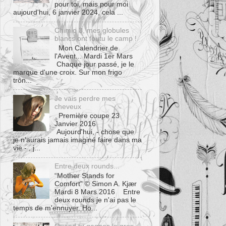
pour toi, mais pour moi
aujourd'hui, 6 janvier 2024, cela ...
Chimio 3, mes globules
blancs ont foutu le camp !
Mon Calendrier de
l'Avent... Mardi 1er Mars
Chaque jour passé, je le
marque d'une croix. Sur mon frigo
trôn...
Je vais perdre mes
cheveux
Première coupe 23
Janvier 2016
Aujourd'hui, - chose que
je n'aurais jamais imaginé faire dans ma
vie - , j...
Entre deux rounds...
“Mother Stands for
Comfort” © Simon A. Kjær
Mardi 8 Mars 2016 Entre
deux rounds je n'ai pas le
temps de m'ennuyer. Ho...